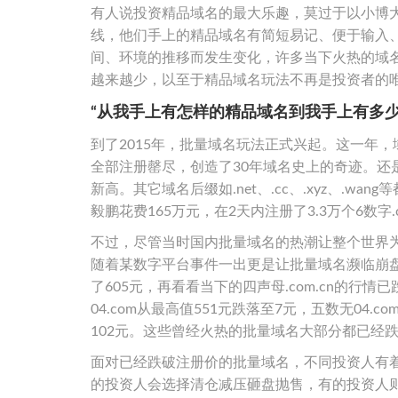
有人说投资精品域名的最大乐趣，莫过于以小博大
线，他们手上的精品域名有简短易记、便于输入
间、环境的推移而发生变化，许多当下火热的域
越来越少，以至于精品域名玩法不再是投资者的
“从我手上有怎样的精品域名到我手上有多少
到了2015年，批量域名玩法正式兴起。这一年，
全部注册罄尽，创造了30年域名史上的奇迹。还是
新高。其它域名后缀如.net、.cc、.xyz、.
毅鹏花费165万元，在2天内注册了3.3万个6数字.
不过，尽管当时国内批量域名的热潮让整个世界
随着某数字平台事件一出更是让批量域名濒临崩盘。
了605元，再看看当下的四声母.com.cn的行情
04.com从最高值551元跌落至7元，五数无04.co
102元。这些曾经火热的批量域名大部分都已经
面对已经跌破注册价的批量域名，不同投资人有
的投资人会选择清仓减压砸盘抛售，有的投资人