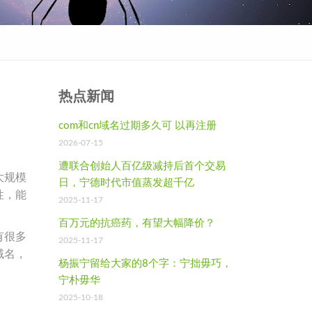
热点新闻
com和cn域名过期多久可 以再注册
2026-07-15
遭联合创始人百亿级减持后首个交易
大规模
日，宁德时代市值蒸发超千亿
性，能
2025-11-17
百万元的抗癌药，有望大幅降价？
有很多
2025-11-17
域名，
杨振宁留给大家的8个字：宁拙毋巧，
宁朴毋华
2025-10-18