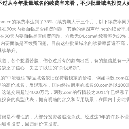
不过从今年批量域名的续费率来看，不少批量域名投资人
om.cn的续费率达到了78%（续费期大于三个月，以下续费率同
域名在90天内要面临是否续费问题。其他的像四声母.net的续费率才
名在90天内要面临是否续费问题。六数无04.com的续费率为39%
在90天内要面临是否续费问题。目前这些批量域名的续费率普遍不高
继续攀升。
载道，各个愁眉苦脸，伤心过后有的割肉出货，有的坚信总有一
缺乏了信心，失去了以往的“杀伐果断”。
“中流砥柱”精品域名依旧保持着稳定的价格。例如两数.com在2
年的高价域名，反观现在，国内终端启用的域名60.com是以100
笔交易超过4000万元，两数.com的行情较之2011年已经涨
值投资的典型代表，拥有明确的含义和应用场景，在国内十分吃
时候是不理性的，大部分投资者追涨杀跌。经过这3年的许多不理
的域名投资，回归到价值投资。