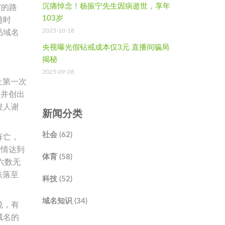
沉痛悼念！杨振宁先生因病逝世，享年
”的路
103岁
随时
2025-10-18
品域名
央视曝光假钻戒成本仅3元 直播间骗局
揭秘
2025-09-28
上第一次
，并创出
资人谢
新闻分类
社会 (62)
阵亡，
行情达到
体育 (58)
，六数无
元跌落至
科技 (52)
域名知识 (34)
说，有
域名的