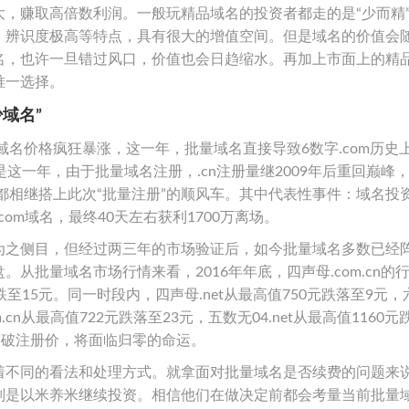
，赚取高倍数利润。一般玩精品域名的投资者都走的是“少而精
、辨识度极高等特点，具有很大的增值空间。但是域名的价值会
名，也许一旦错过风口，价值也会日趋缩水。再加上市面上的精
唯一选择。
域名”
域名价格疯狂暴涨，这一年，批量域名直接导致6数字.com历史
这一年，由于批量域名注册，.cn注册量继2009年后重回巅峰
wang等都相继搭上此次“批量注册”的顺风车。其中代表性事件：域名投
com域名，最终40天左右获利1700万离场。
为之侧目，但经过两三年的市场验证后，如今批量域名多数已经
从批量域名市场行情来看，2016年年底，四声母.com.cn的
已跌至15元。同一时段内，四声母.net从最高值750元跌落至9元
m.cn从最高值722元跌落至23元，五数无04.net从最高值1160
跌破注册价，将面临归零的命运。
着不同的看法和处理方式。就拿面对批量域名是否续费的问题来
则是以米养米继续投资。相信他们在做决定前都会考量当前批量