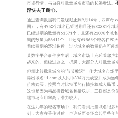
市场行情，与自身对批量域名市场的长远看法。
渐失去了耐心。
通过查询数据我们发现截止到9月14号，四声母.c
围），有4950个域名已经过期且还有30381个
已经过期的数量有61571个，且还有21098个域
期的数量为86411个，且还有69865个域名
着续费期的逐渐临近，过期域名的数量仍有可能
某数字平台事件发生后，域名市场上充斥着怨声
起来的。但经过这么一折腾，大部分人对批量域名
但相比较批量域名的“节节败退”，作为域名市场里的
爆出域名11.com以人民币334万元成交并成为当
价格购买，按照当时比特币的行情换算成人民币，这
这也是因为精品拼音域名包括双拼、三拼都是价
端市场应用率高，潜力较大。
在这几年的域名市场中，我们看到批量域名很多
刻，大家在受伤过后，也许反而会怀念起早些年