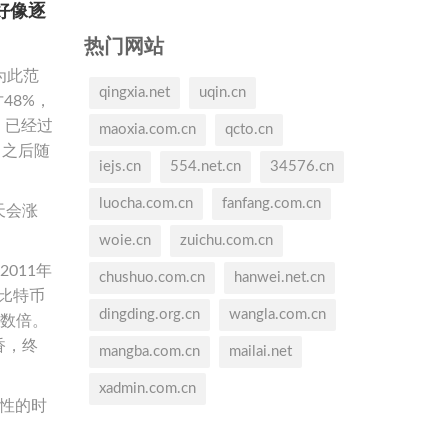
好像逐
热门网站
为此范
qingxia.net
uqin.cn
48%，
，已经过
maoxia.com.cn
qcto.cn
，之后随
iejs.cn
554.net.cn
34576.cn
luocha.com.cn
fanfang.com.cn
天会涨
woie.cn
zuichu.com.cn
011年
chushuo.com.cn
hanwei.net.cn
0比特币
dingding.org.cn
wangla.com.cn
了数倍。
香，终
mangba.com.cn
mailai.net
xadmin.com.cn
性的时