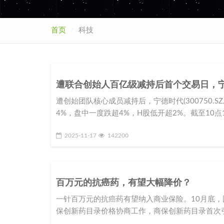
首页
科技
遭联合创始人百亿级减持后首个交易日，
遭创始团队核心成员减持后，宁德时代(300750.SZ
4%，盘中一度跌超4%，H股低开超2%。截至10点
2025-11-17
142200
百万元的抗癌药，有望大幅降价？
一针百万元的抗癌药有望纳入商业保险。10月底，
保创新药目录价格协商工作，商保创新药目录首次