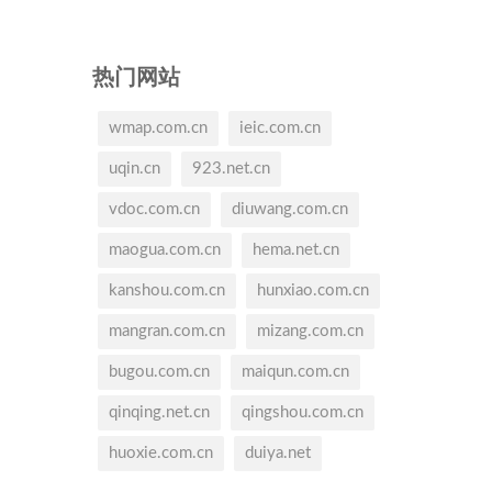
热门网站
wmap.com.cn
ieic.com.cn
uqin.cn
923.net.cn
vdoc.com.cn
diuwang.com.cn
maogua.com.cn
hema.net.cn
kanshou.com.cn
hunxiao.com.cn
mangran.com.cn
mizang.com.cn
bugou.com.cn
maiqun.com.cn
qinqing.net.cn
qingshou.com.cn
huoxie.com.cn
duiya.net