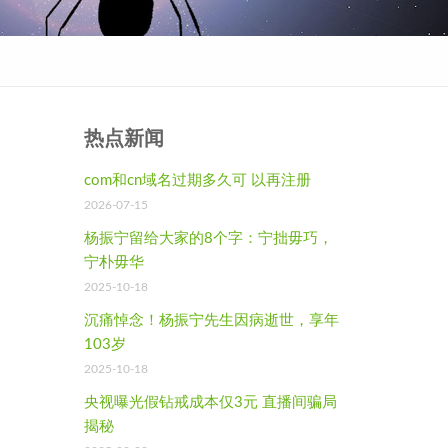
热点新闻
com和cn域名过期多久可 以再注册
2026-07-15
杨振宁留给大家的8个字：宁拙毋巧，
宁朴毋华
2025-10-18
沉痛悼念！杨振宁先生因病逝世，享年
103岁
2025-10-18
央视曝光假钻戒成本仅3元 直播间骗局
揭秘