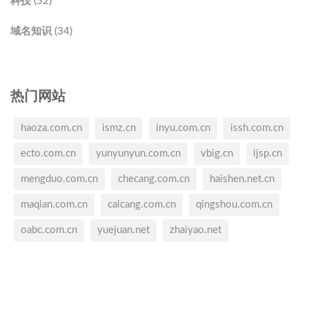
科技 (52)
域名知识 (34)
热门网站
haoza.com.cn
ismz.cn
inyu.com.cn
issh.com.cn
ecto.com.cn
yunyunyun.com.cn
vbig.cn
ijsp.cn
mengduo.com.cn
checang.com.cn
haishen.net.cn
maqian.com.cn
caicang.com.cn
qingshou.com.cn
oabc.com.cn
yuejuan.net
zhaiyao.net